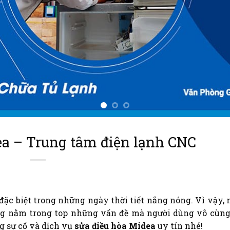
ea – Trung tâm điện lạnh CNC
, đặc biệt trong những ngày thời tiết nắng nóng. Vì vậy,
g nằm trong top những vấn đề mà người dùng vô cùn
g sự cố và dịch vụ
sửa điều hòa Midea
uy tín nhé!