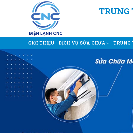
Bỏ
TRUNG 
qua
nội
dung
GIỚI THIỆU
DỊCH VỤ SỬA CHỮA
TRUNG 