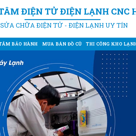
TÂM ĐIỆN TỬ ĐIỆN LẠNH CNC 
SỬA CHỮA ĐIỆN TỬ - ĐIỆN LẠNH UY TÍN
TÂM BẢO HÀNH
MUA BÁN ĐỒ CŨ
THI CÔNG KHO LẠN