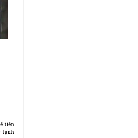
ể tiến
y lạnh