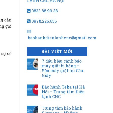
LẠNH CNC HÀ NỘI
0833.88.99.38
ng cần
0978.226.656
ng gợi
baohanhdienlanhcnc@gmail.com
BÀI VIẾT MỚI
 sự cố
7 dấu hiệu cảnh báo
máy giặt bị hỏng –
Sửa máy giặt tại Cầu
Giấy
Bảo hành Teka tại Hà
Nội – Trung tâm Điện
lạnh CNC
Trung tâm bảo hành
Siemens – Những