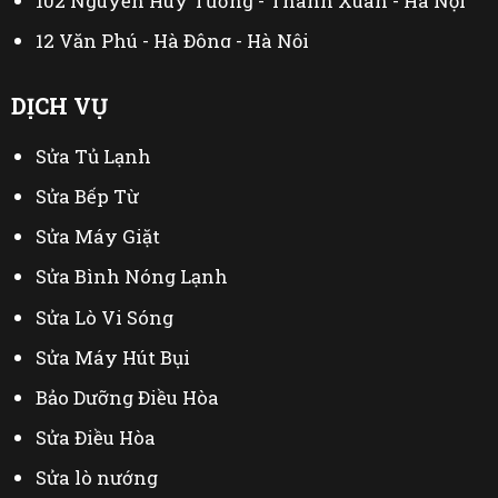
102 Nguyễn Huy Tưởng - Thanh Xuân - Hà Nội
12 Văn Phú - Hà Đông - Hà Nội
44 Đại Linh - Từ Liêm - Hà Nội
DỊCH VỤ
230 Mễ Trì Thượng - Nam Từ Liêm - Hà Nội
Sửa Tủ Lạnh
402 Mỹ Đình - Từ Liêm - Hà Nội
Sửa Bếp Từ
Sửa Máy Giặt
Sửa Bình Nóng Lạnh
Sửa Lò Vi Sóng
Sửa Máy Hút Bụi
Bảo Dưỡng Điều Hòa
Sửa Điều Hòa
Sửa lò nướng