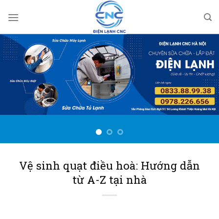
Bỏ
qua
nội
dung
Vệ sinh quạt điều hoà: Hướng dẫn
từ A-Z tại nhà