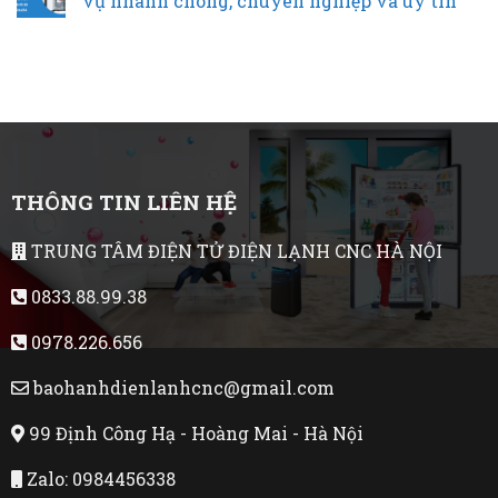
vụ nhanh chóng, chuyên nghiệp và uy tín
THÔNG TIN LIÊN HỆ
TRUNG TÂM ĐIỆN TỬ ĐIỆN LẠNH CNC HÀ NỘI
0833.88.99.38
0978.226.656
baohanhdienlanhcnc@gmail.com
99 Định Công Hạ - Hoàng Mai - Hà Nội
Zalo: 0984456338