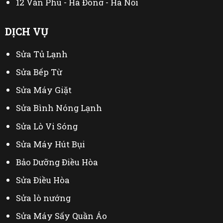
12 Văn Phú - Hà Đông - Hà Nội
44 Đại Linh - Từ Liêm - Hà Nội
DỊCH VỤ
230 Mễ Trì Thượng - Nam Từ Liêm - Hà Nội
Sửa Tủ Lạnh
402 Mỹ Đình - Từ Liêm - Hà Nội
Sửa Bếp Từ
Sửa Máy Giặt
Sửa Bình Nóng Lạnh
Sửa Lò Vi Sóng
Sửa Máy Hút Bụi
Bảo Dưỡng Điều Hòa
Sửa Điều Hòa
Sửa lò nướng
Sửa Máy Sấy Quần Áo