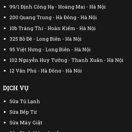
99/1 Định Công Hạ - Hoàng Mai - Hà Nội
200 Quang Trung - Hà Đông - Hà Nội
10b Tràng Thi - Hoàn Kiếm - Hà Nội
325 Bồ Đề - Long Biên - Hà Nội
95 Việt Hưng - Long Biên - Hà Nội
102 Nguyễn Huy Tưởng - Thanh Xuân - Hà Nội
12 Văn Phú - Hà Đông - Hà Nội
44 Đại Linh - Từ Liêm - Hà Nội
DỊCH VỤ
230 Mễ Trì Thượng - Nam Từ Liêm - Hà Nội
Sửa Tủ Lạnh
402 Mỹ Đình - Từ Liêm - Hà Nội
Sửa Bếp Từ
Sửa Máy Giặt