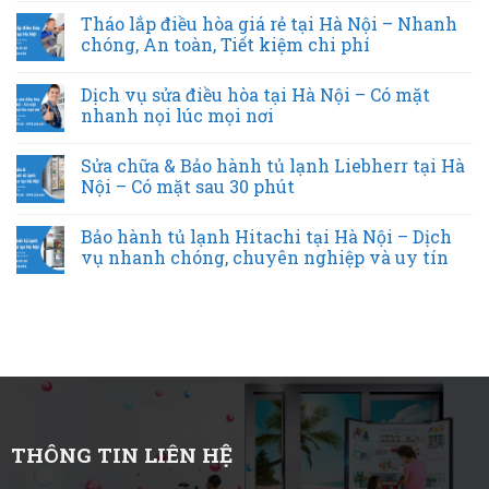
Tháo lắp điều hòa giá rẻ tại Hà Nội – Nhanh
chóng, An toàn, Tiết kiệm chi phí
Dịch vụ sửa điều hòa tại Hà Nội – Có mặt
nhanh nọi lúc mọi nơi
Sửa chữa & Bảo hành tủ lạnh Liebherr tại Hà
Nội – Có mặt sau 30 phút
Bảo hành tủ lạnh Hitachi tại Hà Nội – Dịch
vụ nhanh chóng, chuyên nghiệp và uy tín
THÔNG TIN LIÊN HỆ