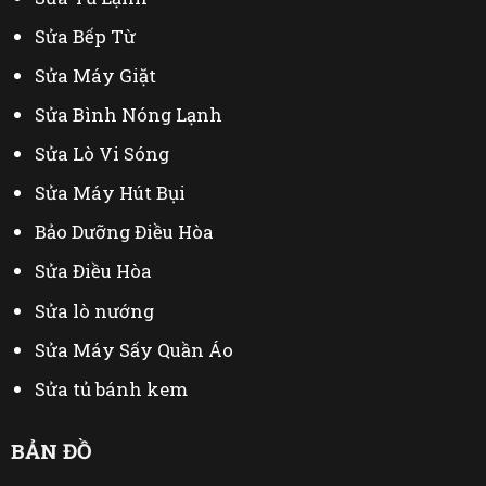
402 Mỹ Đình - Từ Liêm - Hà Nội
Sửa Bếp Từ
Sửa Máy Giặt
Sửa Bình Nóng Lạnh
Sửa Lò Vi Sóng
Sửa Máy Hút Bụi
Bảo Dưỡng Điều Hòa
Sửa Điều Hòa
Sửa lò nướng
Sửa Máy Sấy Quần Áo
Sửa tủ bánh kem
Thu Mua Đồ Cũ
BẢN ĐỒ