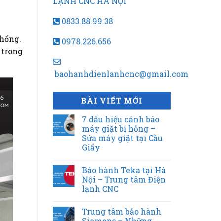
LẠNH CNC HÀ NỘI
0833.88.99.38
thống.
0978.226.656
 trong
baohanhdienlanhcnc@gmail.com
BÀI VIẾT MỚI
7 dấu hiệu cảnh báo
máy giặt bị hỏng –
Sửa máy giặt tại Cầu
Giấy
Bảo hành Teka tại Hà
Nội – Trung tâm Điện
lạnh CNC
Trung tâm bảo hành
Siemens – Những