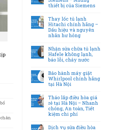
thiết bị của Siemens
Thay lốc tủ lạnh
Hitachi chính hãng –
Dấu hiệu và nguyên
nhân hư hỏng
Nhận sửa chữa tủ lạnh
Hafele không lạnh,
kịp
báo lỗi, chảy nước
Bảo hành máy giặt
Whirlpool chính hãng
tại Hà Nội
Tháo lắp điều hòa giá
rẻ tại Hà Nội – Nhanh
 bổ
chóng, An toàn, Tiết
kiệm chi phí
h chân
Dịch vụ sửa điều hòa