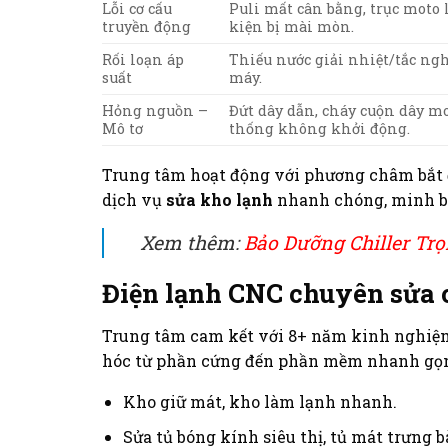
Lỗi cơ cấu
Puli mất cân bằng, trục moto 
truyền động
kiện bị mài mòn.
Rối loạn áp
Thiếu nước giải nhiệt/tắc ng
suất
máy.
Hỏng nguồn –
Đứt dây dẫn, cháy cuộn dây m
Mô tơ
thống không khởi động.
Trung tâm hoạt động với phương châm bắt đ
dịch vụ
sửa kho lạnh
nhanh chóng, minh bạ
Xem thêm:
Bảo Dưỡng Chiller Trọ
Điện lạnh CNC chuyên sửa c
Trung tâm cam kết với 8+ năm kinh nghiệ
hóc từ phần cứng đến phần mềm nhanh gọn
Kho giữ mát, kho làm lạnh nhanh.
Sửa tủ bóng kính siêu thị, tủ mát trưng b