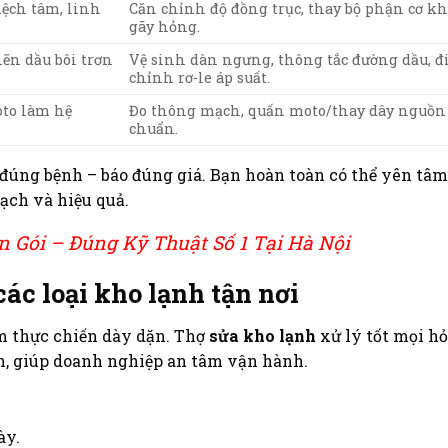
lệch tâm, linh
Căn chỉnh độ đồng trục, thay bộ phận cơ kh
gãy hỏng.
hẽn dầu bôi trơn
Vệ sinh dàn ngưng, thông tắc đường dầu, đ
chỉnh rơ-le áp suất.
oto làm hệ
Đo thông mạch, quấn moto/thay dây nguồn 
chuẩn.
úng bệnh – báo đúng giá. Bạn hoàn toàn có thể yên tâm
ch và hiệu quả.
n Gói – Đúng Kỹ Thuật Số 1 Tại Hà Nội
ác loại kho lạnh tận nơi
m thực chiến dày dặn. Thợ
sửa kho lạnh
xử lý tốt mọi h
, giúp doanh nghiệp an tâm vận hành.
ày.