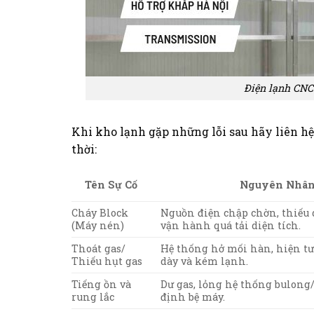
Điện lạnh CNC
Khi kho lạnh gặp những lỗi sau hãy liên h
thời:
Nguyên Nhâ
Tên Sự Cố
Cháy Block
Nguồn điện chập chờn, thiếu d
(Máy nén)
vận hành quá tải diện tích.
Thoát gas/
Hệ thống hở mối hàn, hiện t
Thiếu hụt gas
dày và kém lạnh.
Tiếng ồn và
Dư gas, lỏng hệ thống bulong/
rung lắc
định bệ máy.