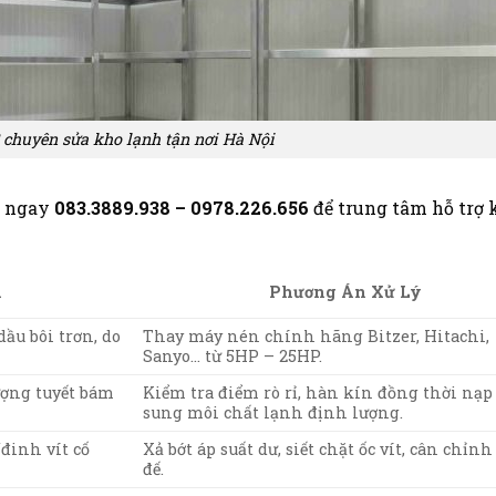
 chuyên sửa kho lạnh tận nơi Hà Nội
ệ ngay
083.3889.938 – 0978.226.656
để trung tâm hỗ trợ 
n
Phương Án Xử Lý
ầu bôi trơn, do
Thay máy nén chính hãng Bitzer, Hitachi,
Sanyo… từ 5HP – 25HP.
ượng tuyết bám
Kiểm tra điểm rò rỉ, hàn kín đồng thời nạp
sung môi chất lạnh định lượng.
đinh vít cố
Xả bớt áp suất dư, siết chặt ốc vít, cân chỉn
đế.