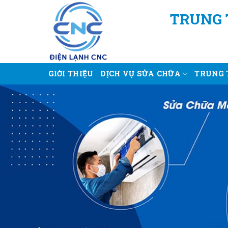
Bỏ
TRUNG 
qua
nội
dung
GIỚI THIỆU
DỊCH VỤ SỬA CHỮA
TRUNG 