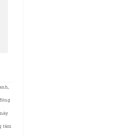
anh,
 đông
 máy
g tâm