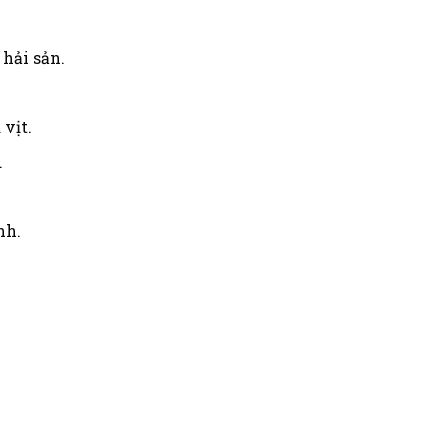
 hải sản.
 vịt.
.
nh.