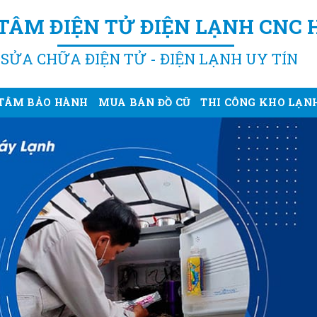
TÂM ĐIỆN TỬ ĐIỆN LẠNH CNC 
SỬA CHỮA ĐIỆN TỬ - ĐIỆN LẠNH UY TÍN
TÂM BẢO HÀNH
MUA BÁN ĐỒ CŨ
THI CÔNG KHO LẠN