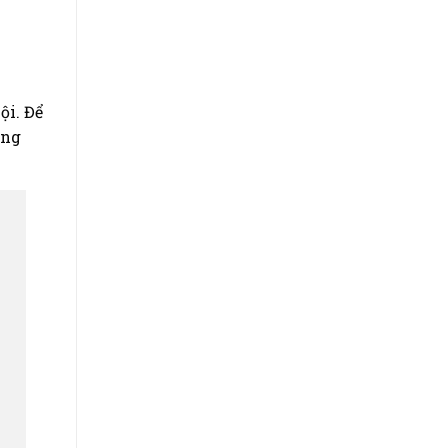
ội. Để
ung