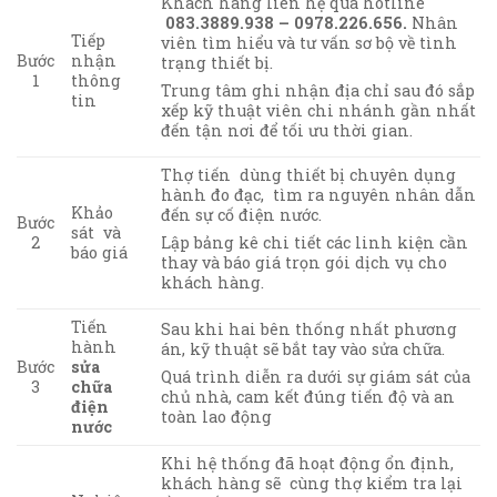
Khách hàng liên hệ qua hotline
083.3889.938 – 0978.226.656.
Nhân
Tiếp
viên tìm hiểu và tư vấn sơ bộ về tình
nhận
Bước
trạng thiết bị.
thông
1
Trung tâm ghi nhận địa chỉ sau đó sắp
tin
xếp kỹ thuật viên chi nhánh gần nhất
đến tận nơi để tối ưu thời gian.
Thợ tiến dùng thiết bị chuyên dụng
hành đo đạc, tìm ra nguyên nhân dẫn
Khảo
đến sự cố điện nước.
Bước
sát và
2
Lập bảng kê chi tiết các linh kiện cần
báo giá
thay và báo giá trọn gói dịch vụ cho
khách hàng.
Tiến
Sau khi hai bên thống nhất phương
hành
án, kỹ thuật sẽ bắt tay vào sửa chữa.
Bước
sửa
Quá trình diễn ra dưới sự giám sát của
3
chữa
chủ nhà, cam kết đúng tiến độ và an
điện
toàn lao động
nước
Khi hệ thống đã hoạt động ổn định,
khách hàng sẽ cùng thợ kiểm tra lại