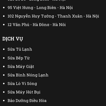
95 Việt Hưng - Long Biên - Hà Nội
102 Nguyễn Huy Tưởng - Thanh Xuân - Hà Nội
12 Văn Phú - Hà Đông - Hà Nội
44 Đại Linh - Từ Liêm - Hà Nội
DỊCH VỤ
230 Mễ Trì Thượng - Nam Từ Liêm - Hà Nội
Sửa Tủ Lạnh
402 Mỹ Đình - Từ Liêm - Hà Nội
Sửa Bếp Từ
Sửa Máy Giặt
Sửa Bình Nóng Lạnh
Sửa Lò Vi Sóng
Sửa Máy Hút Bụi
Bảo Dưỡng Điều Hòa