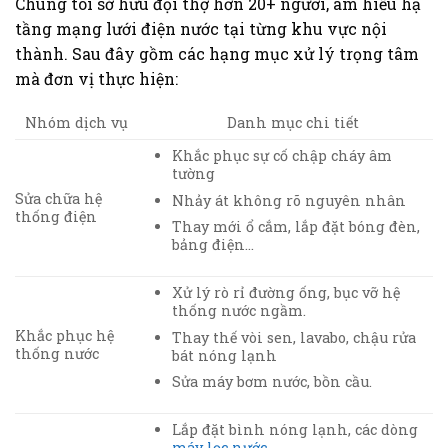
Chúng tôi sở hữu đội thợ hơn 20+ người, am hiểu hạ
tầng mạng lưới điện nước tại từng khu vực nội
thành. Sau đây gồm các hạng mục xử lý trọng tâm
mà đơn vị thực hiện:
Nhóm dịch vụ
Danh mục chi tiết
Khắc phục sự cố chập cháy âm
tường
Sửa chữa hệ
Nhảy át không rõ nguyên nhân
thống điện
Thay mới ổ cắm, lắp đặt bóng đèn,
bảng điện…
Xử lý rò rỉ đường ống, bục vỡ hệ
thống nước ngầm.
Khắc phục hệ
Thay thế vòi sen, lavabo,
chậu rửa
thống nước
bát nóng lạnh
Sửa máy bơm nước, bồn cầu.
Lắp đặt bình nóng lạnh, các dòng
máy lọc nước
.