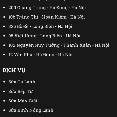
200 Quang Trung - Hà Đông - Hà Nội
10b Tràng Thi - Hoàn Kiếm - Hà Nội
325 Bồ Đề - Long Biên - Hà Nội
95 Việt Hưng - Long Biên - Hà Nội
102 Nguyễn Huy Tưởng - Thanh Xuân - Hà Nội
12 Văn Phú - Hà Đông - Hà Nội
44 Đại Linh - Từ Liêm - Hà Nội
DỊCH VỤ
230 Mễ Trì Thượng - Nam Từ Liêm - Hà Nội
Sửa Tủ Lạnh
402 Mỹ Đình - Từ Liêm - Hà Nội
Sửa Bếp Từ
Sửa Máy Giặt
Sửa Bình Nóng Lạnh