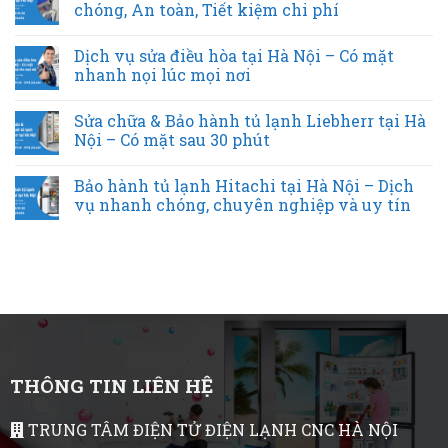
chóng, An toàn, Tiết kiệm chi phí
Dịch vụ sửa điều hòa tại Hà Nội – Có mặt
nhanh nọi lúc mọi nơi
Sửa chữa & Bảo hành tủ lạnh Liebherr tại Hà
Nội – Có mặt sau 30 phút
Bảo hành tủ lạnh Hitachi tại Hà Nội – Dịch
vụ nhanh chóng, chuyên nghiệp và uy tín
THÔNG TIN LIÊN HỆ
TRUNG TÂM ĐIỆN TỬ ĐIỆN LẠNH CNC HÀ NỘI