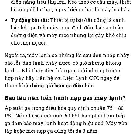
điện năng tiêu thụ lớn. Kéo theo cơ cấu máy, thiết
bị cũng dễ hư hại, nguy hiểm nhất là máy bị cháy.
Tự động bật tắt:
Thiết bị tự bật/tắt cũng là cảnh
báo hết ga. Điều này mục đích đảm bảo an toàn
đường điện và máy móc nhưng lại gây khó chịu
cho mọi người.
Ngoài ra, máy lạnh có những lỗi sau đèn nhấp nháy
báo lỗi, dàn lạnh chảy nước, có gió nhưng không
lạnh…. Khi thấy điều hòa gặp phải những trường
hợp này hãy liên hệ với Điện Lạnh CNC ngay để
tham khảo
bảng giá bơm ga điều hòa
.
Bao lâu nên tiến hành nạp gas máy lạnh?
Áp suất ga trong điều hòa quy định chuẩn
75 – 80
PSI. Nếu chỉ số dưới mức 50 PSI, bạn phải bơm tiếp
ga đảm bảo máy lạnh hoạt động hiệu quả.
Máy vừa
lắp hoặc mới nạp ga dùng tối đa 3 năm.