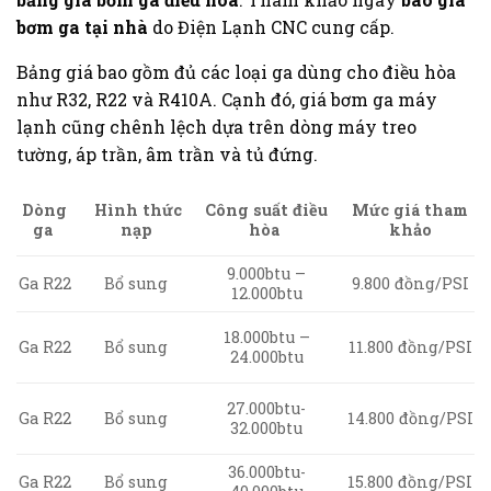
bơm ga tại nhà
do Điện Lạnh CNC cung cấp.
Bảng giá bao gồm đủ các loại ga dùng cho điều hòa
như R32, R22 và R410A. Cạnh đó, giá bơm ga máy
lạnh cũng chênh lệch dựa trên dòng máy treo
tường, áp trần, âm trần và tủ đứng.
Hình thức
Công suất điều
Mức giá tham
Dòng
nạp
hòa
khảo
ga
9.000btu –
9.800 đồng/PSI
Ga R22
Bổ sung
12.000btu
18.000btu –
11.800 đồng/PSI
Ga R22
Bổ sung
24.000btu
27.000btu-
Ga R22
14.800 đồng/PSI
Bổ sung
32.000btu
36.000btu-
Ga R22
Bổ sung
15.800 đồng/PSI