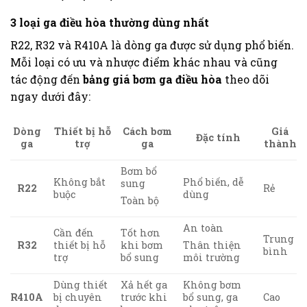
3 loại ga điều hòa thường dùng nhất
R22, R32 và R410A là dòng ga được sử dụng phổ biến.
Mỗi loại có ưu và nhược điểm khác nhau và cũng
tác động đến
bảng giá bơm ga điều hòa
theo dõi
ngay dưới đây:
Thiết bị hỗ
Cách bơm
Dòng
Giá
Đặc tính
trợ
ga
ga
thành
Bơm bổ
Không bắt
Phổ biến, dễ
sung
Rẻ
R22
buộc
dùng
Toàn bộ
An toàn
Cần đến
Tốt hơn
Trung
thiết bị hỗ
khi bơm
R32
Thân thiện
bình
trợ
bổ sung
môi trường
Dùng thiết
Xả hết ga
Không bơm
bị chuyên
trước khi
bổ sung, ga
Cao
R410A